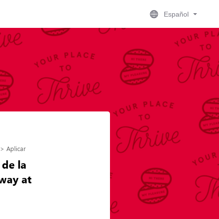
Español
Aplicar
 de la
dway at