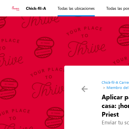
Chick-fil-A
Todas las ubicaciones
Todas las po
Chick-fil-A Carre
Miembro del e
Aplicar p
casa: ¡ho
Priest
Enviar tu so