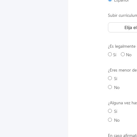
Subir currículu
Elija e
¿Es legalmente 
Sí
No
¿Eres menor de
Sí
No
¿Alguna vez has
Sí
No
En caso afirmat