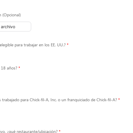
m (Opcional)
l archivo
elegible para trabajar en los EE. UU.?
 18 años?
 trabajado para Chick-fil-A, Inc. o un franquiciado de Chick-fil-A?
ivo, ¿qué restaurante/ubicación?