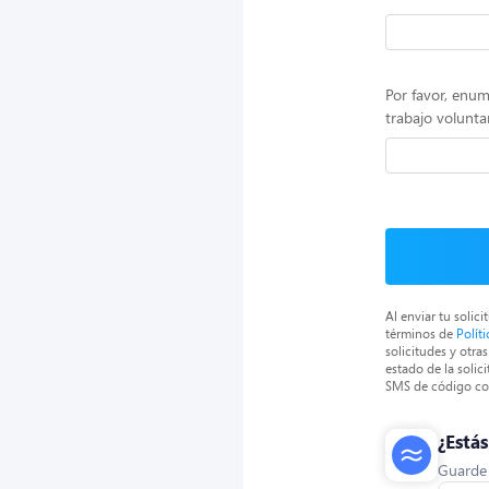
Por favor, enum
trabajo voluntar
Al enviar tu solic
términos de
Polít
solicitudes y otr
estado de la solic
SMS de código cor
¿Está
Guarde s