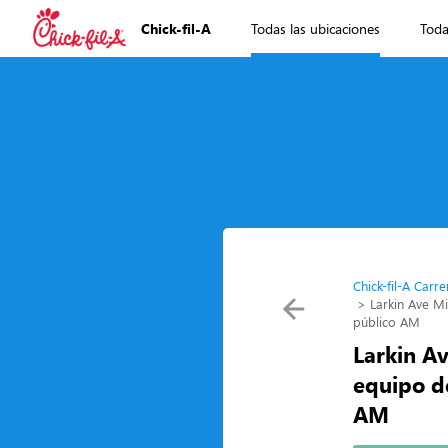
Chick-fil-A
Todas las ubicaciones
Toda
Chick-fil-A Carre
Larkin Ave M
público AM
Larkin A
equipo de
AM