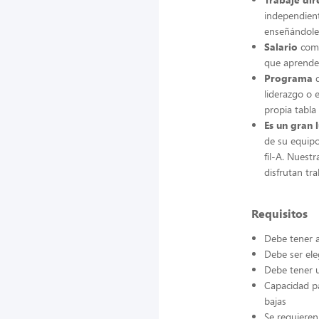
independient
enseñándoles
Salario
comp
que aprender
Programa
d
liderazgo o
propia tabla
Es un gran 
de su equip
fil-A. Nuest
disfrutan tra
Requisitos
Debe tener a
Debe ser ele
Debe tener u
Capacidad pa
bajas
Se requieren