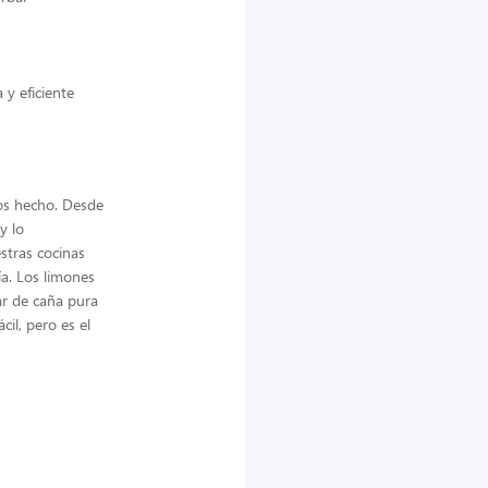
 y eficiente
mos hecho. Desde
y lo
stras cocinas
ía. Los limones
ar de caña pura
il, pero es el