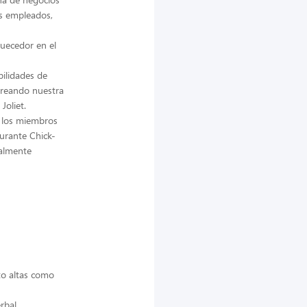
us empleados,
quecedor en el
bilidades de
creando nuestra
Joliet.
e los miembros
urante Chick-
ealmente
to altas como
rbal