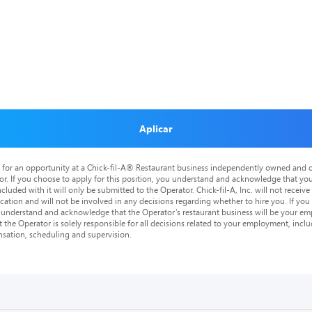
Aplicar
is for an opportunity at a Chick-fil-A® Restaurant business independently owned and o
or. If you choose to apply for this position, you understand and acknowledge that yo
cluded with it will only be submitted to the Operator. Chick-fil-A, Inc. will not receive
tion and will not be involved in any decisions regarding whether to hire you. If you a
o understand and acknowledge that the Operator’s restaurant business will be your emp
at the Operator is solely responsible for all decisions related to your employment, includ
nsation, scheduling and supervision.