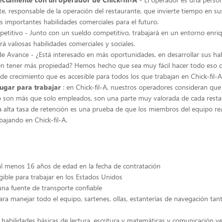
e, responsable de la operación del restaurante, que invierte tiempo en s
 importantes habilidades comerciales para el futuro.
etitivo - Junto con un sueldo competitivo, trabajará en un entorno enri
á valiosas habilidades comerciales y sociales.
e Avance - ¿Está interesado en más oportunidades, en desarrollar sus ha
 en tener más propiedad? Hemos hecho que sea muy fácil hacer todo eso 
 de crecimiento que es accesible para todos los que trabajan en Chick-fil-A 
lugar para trabajar
: en Chick-fil-A, nuestros operadores consideran qu
o son más que solo empleados, son una parte muy valorada de cada resta
ra alta tasa de retención es una prueba de que los miembros del equipo r
bajando en Chick-fil-A.
l menos 16 años de edad en la fecha de contratación
gible para trabajar en los Estados Unidos
na fuente de transporte confiable
ra manejar todo el equipo, sartenes, ollas, estanterías de navegación tan
 habilidades básicas de lectura, escritura y matemáticas y comunicación ve