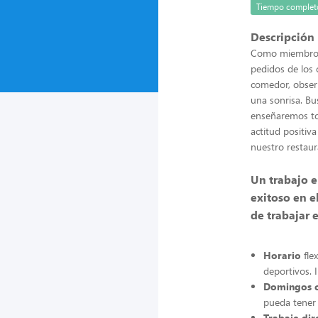
Tiempo complet
Descripción
Como miembro de
pedidos de los 
comedor, obser
una sonrisa. Bu
enseñaremos to
actitud positiv
nuestro restaur
Un trabajo e
exitoso en e
de trabajar e
Horario
fle
deportivos. 
Domingos 
pueda tener 
Trabaje dir