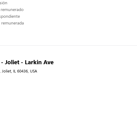
sión
e remunerado
espondiente
n remunerada
 - Joliet - Larkin Ave
 Joliet, IL 60436, USA