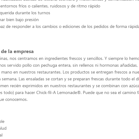
entornos fríos o calientes, ruidosos y de ritmo rápido
querida durante los turnos
ar bien bajo presión
az de responder a los cambios o ediciones de los pedidos de forma rápida
 de la empresa
inas, nos centramos en ingredientes frescos y sencillos. Y siempre lo he
emos servido pollo con pechuga entera, sin rellenos ni hormonas añadidas, 
mano en nuestros restaurantes. Los productos se entregan frescos a nue
la semana. Las ensaladas se cortan y se preparan frescas durante todo el d
imen recién exprimidos en nuestros restaurantes y se combinan con azúc
 es todo) para hacer Chick-fil-A Lemonade®. Puede que no sea el camino fác
que conocemos.
ble
alud
al