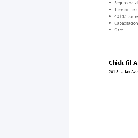
Seguro de vi
Tiempo libr
401(k) corr
Capacitació
Otro
Chick-fil-A
201 S Larkin Ave,