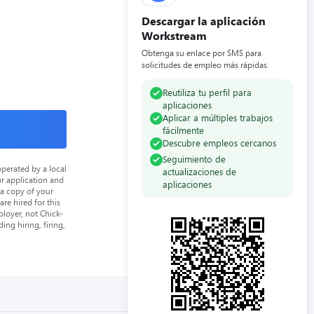
Descargar la aplicación
Workstream
Obtenga su enlace por SMS para
solicitudes de empleo más rápidas.
Reutiliza tu perfil para
aplicaciones
Aplicar a múltiples trabajos
fácilmente
Descubre empleos cercanos
Seguimiento de
perated by a local
actualizaciones de
ur application and
aplicaciones
 a copy of your
re hired for this
loyer, not Chick-
ing hiring, firing,