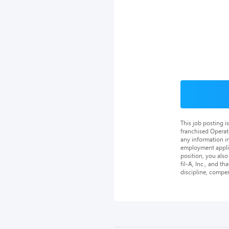
This job posting 
franchised Operat
any information in
employment applica
position, you als
fil-A, Inc., and th
discipline, compe