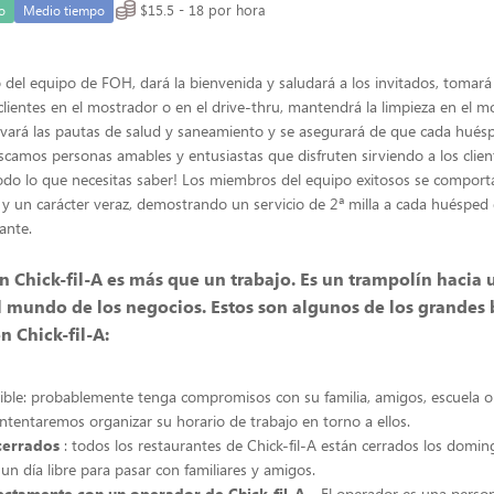
$15.5 - 18 por hora
o
Medio tiempo
l equipo de FOH, dará la bienvenida y saludará a los invitados, tomará 
clientes en el mostrador o en el drive-thru, mantendrá la limpieza en el m
vará las pautas de salud y saneamiento y se asegurará de que cada hués
scamos personas amables y entusiastas que disfruten sirviendo a los client
do lo que necesitas saber! Los miembros del equipo exitosos se comport
a y un carácter veraz, demostrando un servicio de 2ª milla a cada huésped 
ante.
n Chick-fil-A es más que un trabajo. Es un trampolín hacia 
l mundo de los negocios. Estos son algunos de los grandes 
n Chick-fil-A:
xible: probablemente tenga compromisos con su familia, amigos, escuela 
Intentaremos organizar su horario de trabajo en torno a ellos.
cerrados
: todos los restaurantes de Chick-fil-A están cerrados los domi
un día libre para pasar con familiares y amigos.
ectamente con un operador de Chick-fil-A
- El operador es una perso