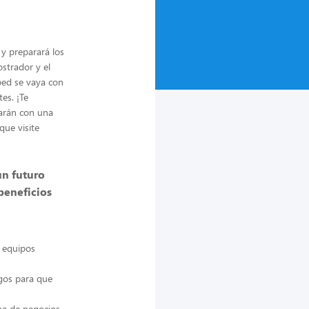
y preparará los
ostrador y el
ped se vaya con
es. ¡Te
arán con una
que visite
un futuro
beneficios
o equipos
ngos para que
na de negocios