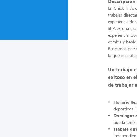
Descripción
En Chick-fil-A,
trabajar direc
experiencia de 
fil-A es una gr
experiencia. C
comida y bebida
Buscamos person
lo que necesita
Un trabajo e
exitoso en e
de trabajar e
Horario
fle
deportivos. 
Domingos 
pueda tener 
Trabaje dir
independient