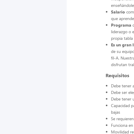
enseñándoles
Salario
comp
que aprender
Programa
d
liderazgo o
propia tabla
Es un gran 
de su equip
fil-A. Nuest
disfrutan tra
Requisitos
Debe tener a
Debe ser ele
Debe tener u
Capacidad pa
bajas
Se requieren
Funciona en 
Movilidad re