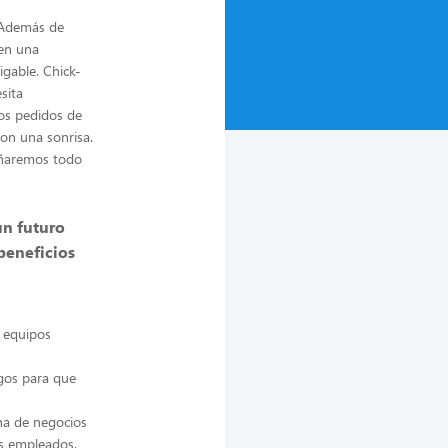
. Además de
ren una
gable. Chick-
sita
os pedidos de
con una sonrisa.
señaremos todo
un futuro
beneficios
o equipos
ngos para que
na de negocios
us empleados,