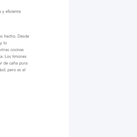
 y eficiente
mos hecho. Desde
y lo
stras cocinas
ía. Los limones
ar de caña pura
il, pero es el