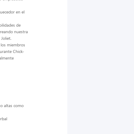
quecedor en el
bilidades de
creando nuestra
Joliet.
e los miembros
urante Chick-
ealmente
to altas como
rbal