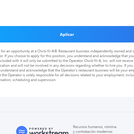
Aplicar
is for an opportunity at a Chick-fil-A® Restaurant business independently owned and o
or. If you choose to apply for this position, you understand and acknowledge that yo
cluded with it will only be submitted to the Operator. Chick-fil-A, Inc. will not receive
tion and will not be involved in any decisions regarding whether to hire you. If you a
o understand and acknowledge that the Operator’s restaurant business will be your emp
at the Operator is solely responsible for all decisions related to your employment, includ
nsation, scheduling and supervision.
Recursos humanos, nómina
y contratación modernos