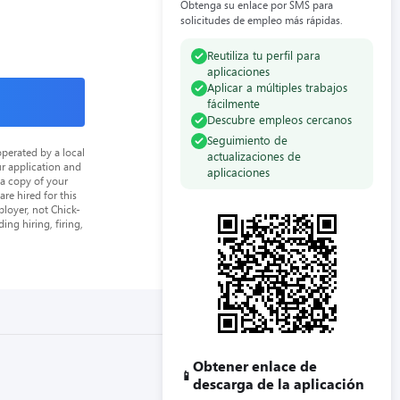
Obtenga su enlace por SMS para
solicitudes de empleo más rápidas.
Reutiliza tu perfil para
aplicaciones
Aplicar a múltiples trabajos
fácilmente
Descubre empleos cercanos
Seguimiento de
perated by a local
actualizaciones de
ur application and
aplicaciones
 a copy of your
re hired for this
loyer, not Chick-
ing hiring, firing,
Obtener enlace de
📱
descarga de la aplicación