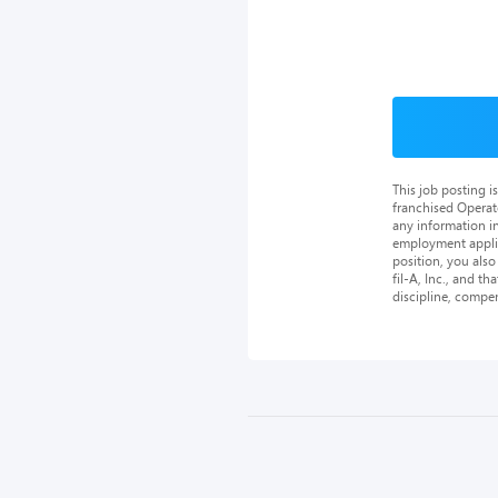
This job posting 
franchised Operat
any information in
employment applica
position, you als
fil-A, Inc., and th
discipline, compe