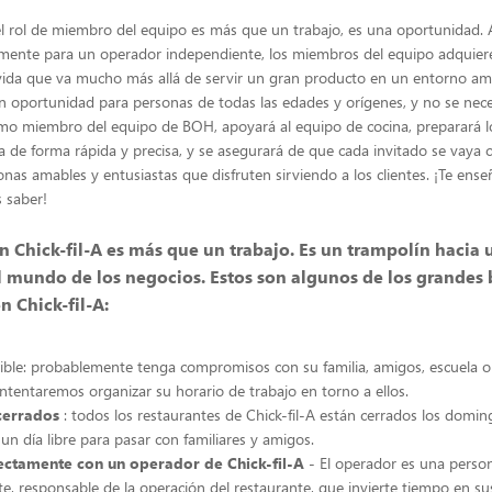
 el rol de miembro del equipo es más que un trabajo, es una oportunidad
tamente para un operador independiente, los miembros del equipo adquie
vida que va mucho más allá de servir un gran producto en un entorno ami
an oportunidad para personas de todas las edades y orígenes, y no se nece
omo miembro del equipo de BOH, apoyará al equipo de cocina, preparará l
 de forma rápida y precisa, y se asegurará de que cada invitado se vaya 
as amables y entusiastas que disfruten sirviendo a los clientes. ¡Te en
s saber!
n Chick-fil-A es más que un trabajo. Es un trampolín hacia 
l mundo de los negocios. Estos son algunos de los grandes 
n Chick-fil-A:
xible: probablemente tenga compromisos con su familia, amigos, escuela 
Intentaremos organizar su horario de trabajo en torno a ellos.
cerrados
: todos los restaurantes de Chick-fil-A están cerrados los domi
un día libre para pasar con familiares y amigos.
ectamente con un operador de Chick-fil-A
- El operador es una perso
e, responsable de la operación del restaurante, que invierte tiempo en s