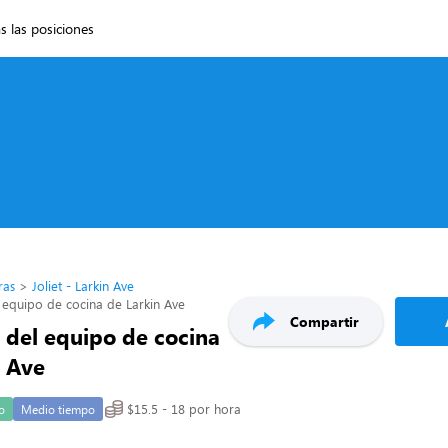
s las posiciones
ras
Joliet - Larkin Ave
equipo de cocina de Larkin Ave
Compartir
del equipo de cocina
n Ave
$15.5 - 18 por hora
o
Medio tiempo