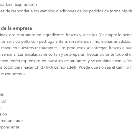
ar bien bajo presión
az de responder a los cambios o ediciones de los pedidos de forma rápida
 de la empresa
inas, nos centramos en ingredientes frescos y sencillos. Y siempre lo he
emos servido pollo con pechuga entera, sin rellenos ni hormonas añadidas, 
mano en nuestros restaurantes. Los productos se entregan frescos a nue
la semana. Las ensaladas se cortan y se preparan frescas durante todo el d
imen recién exprimidos en nuestros restaurantes y se combinan con azúc
 es todo) para hacer Chick-fil-A Lemonade®. Puede que no sea el camino fác
que conocemos.
ble
alud
al
sión
e remunerado
espondiente