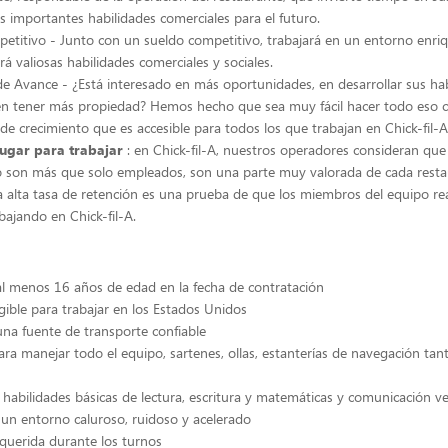
 importantes habilidades comerciales para el futuro.
etitivo - Junto con un sueldo competitivo, trabajará en un entorno enri
á valiosas habilidades comerciales y sociales.
e Avance - ¿Está interesado en más oportunidades, en desarrollar sus ha
 en tener más propiedad? Hemos hecho que sea muy fácil hacer todo eso 
 de crecimiento que es accesible para todos los que trabajan en Chick-fil-A 
lugar para trabajar
: en Chick-fil-A, nuestros operadores consideran qu
o son más que solo empleados, son una parte muy valorada de cada resta
ra alta tasa de retención es una prueba de que los miembros del equipo r
bajando en Chick-fil-A.
l menos 16 años de edad en la fecha de contratación
gible para trabajar en los Estados Unidos
na fuente de transporte confiable
ra manejar todo el equipo, sartenes, ollas, estanterías de navegación tan
 habilidades básicas de lectura, escritura y matemáticas y comunicación ve
un entorno caluroso, ruidoso y acelerado
querida durante los turnos