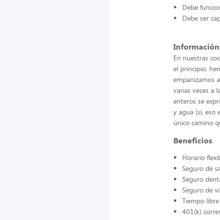
Debe funcion
Debe ser cap
Información
En nuestras coc
el principio, h
empanizamos a 
varias veces a 
enteros se expr
y agua (sí, eso
único camino 
Beneficios
Horario flexi
Seguro de s
Seguro dent
Seguro de vi
Tiempo libr
401(k) corr