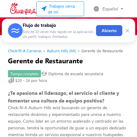
Trabajos cerca
Español
de mí
Flujo de trabajo
×
Abierto
Solicite 10 veces más rápido en la aplicación.
Un perfil, trabajos ilimitados
Chick-fil-A Carreras
Auburn Hills (MI)
Gerente de Restaurante
Gerente de Restaurante
Diploma de escuela secundaria
Tiempo completo
$20 - 24 por hora
¿Te apasiona el liderazgo, el servicio al cliente y
fomentar una cultura de equipo positiva?
Chick-fil-A Auburn Hills está buscando un gerente de
restaurante dinámico y experimentado para unirse a nuestro
equipo. Como líder en un entorno acelerado y centrado en las
personas, tendrá la oportunidad de guiar a un equipo dedicado
mientras brinda un servicio excepcional a nuestros huéspedes.