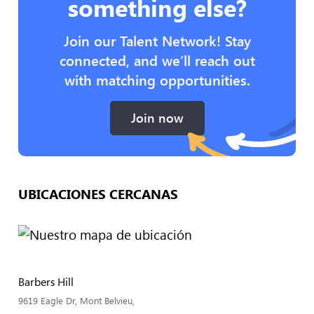
something else?
Join our Talent Network! Stay
connected, and we’ll reach out
with matching opportunities.
Join now
UBICACIONES CERCANAS
Barbers Hill
9619 Eagle Dr, Mont Belvieu,