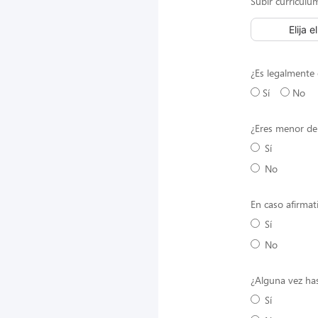
Subir currículu
Elija e
¿Es legalmente 
Sí
No
¿Eres menor de
Sí
No
En caso afirmat
Sí
No
¿Alguna vez has
Sí