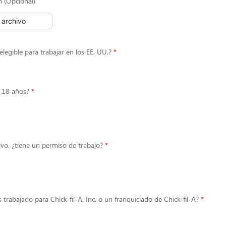
m (Opcional)
l archivo
elegible para trabajar en los EE. UU.?
 18 años?
ivo, ¿tiene un permiso de trabajo?
 trabajado para Chick-fil-A, Inc. o un franquiciado de Chick-fil-A?