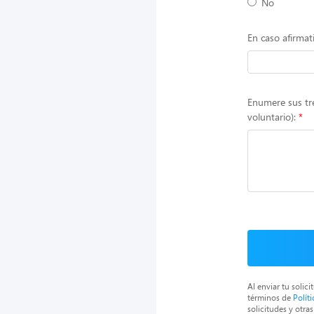
No
En caso afirmat
Enumere sus tre
voluntario):
Al enviar tu solic
términos de
Polít
solicitudes y otr