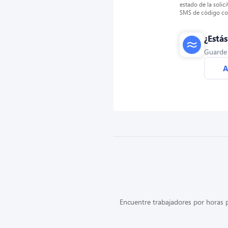
estado de la solic
SMS de código cor
¿Está
Guarde s
A
Encuentre trabajadores por horas p