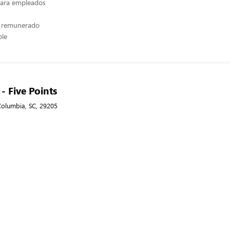
ara empleados
e remunerado
ble
 - Five Points
Columbia, SC, 29205