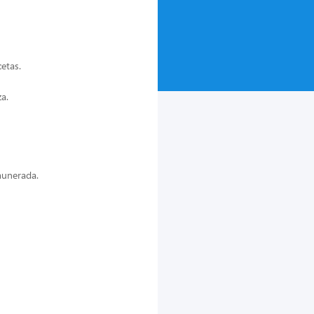
cetas.
a.
munerada.