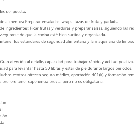
es del puesto:
de alimentos: Preparar ensaladas, wraps, tazas de fruta y parfaits.
e ingredientes: Picar frutas y verduras y preparar salsas, siguiendo las re
segurarse de que la cocina esté bien surtida y organizada.
ntener los estándares de seguridad alimentaria y la maquinaria de limpiez
Gran atención al detalle, capacidad para trabajar rápido y actitud positiva.
cidad para levantar hasta 50 libras y estar de pie durante largos periodos.
Muchos centros ofrecen seguro médico, aportación 401(k) y formación re
prefiere tener experiencia previa, pero no es obligatoria.
alud
al
sión
ida