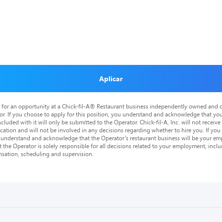
Aplicar
is for an opportunity at a Chick-fil-A® Restaurant business independently owned and o
or. If you choose to apply for this position, you understand and acknowledge that yo
cluded with it will only be submitted to the Operator. Chick-fil-A, Inc. will not receive
tion and will not be involved in any decisions regarding whether to hire you. If you a
o understand and acknowledge that the Operator’s restaurant business will be your emp
at the Operator is solely responsible for all decisions related to your employment, includ
nsation, scheduling and supervision.