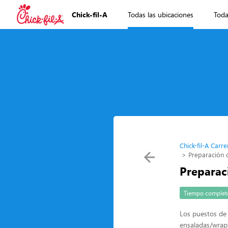
Chick-fil-A
Todas las ubicaciones
Toda
Chick-fil-A Carre
Preparación 
Preparac
Tiempo complet
Los puestos de 
ensaladas/wraps