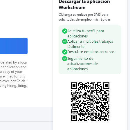
Descargar la aplicación
Workstream
Obtenga su enlace por SMS para
solicitudes de empleo más rápidas.
Reutiliza tu perfil para
aplicaciones
Aplicar a múltiples trabajos
fácilmente
Descubre empleos cercanos
Seguimiento de
perated by a local
actualizaciones de
ur application and
aplicaciones
 a copy of your
re hired for this
loyer, not Chick-
ing hiring, firing,