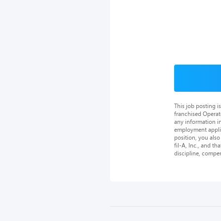
This job posting 
franchised Operat
any information in
employment applica
position, you als
fil-A, Inc., and th
discipline, compe