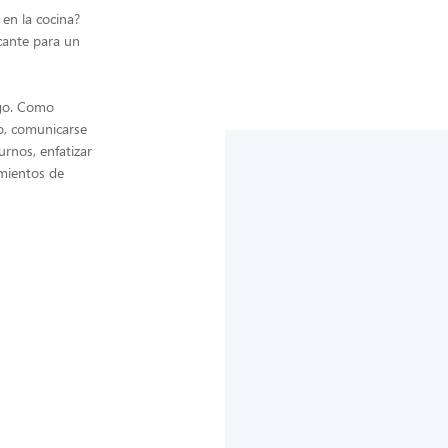
 en la cocina?
cante para un
zgo. Como
lo, comunicarse
rnos, enfatizar
imientos de