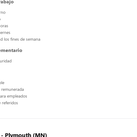
rabajo
rno
o
horas
iernes
ad los fines de semana
lementario
uridad
ble
n remunerada
ara empleados
 referidos
A - Plymouth (MN)