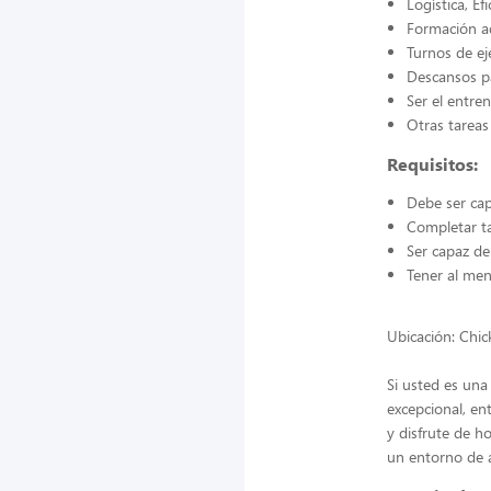
Logística, Ef
Formación a
Turnos de ej
Descansos p
Ser el entre
Otras tareas
Requisitos:
Debe ser cap
Completar ta
Ser capaz de 
Tener al me
Ubicación: Chi
Si usted es una
excepcional, en
y disfrute de ho
un entorno de 