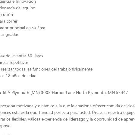
iciencia e Innovación
decuada del equipo
ecución
ara correr
nador principal en su área
 asignadas
az de levantar 50 libras
reas repetitivas
realizar todas las funciones del trabajo físicamente
nos 18 años de edad
ck-fil-A Plymouth (MN) 3005 Harbor Lane North Plymouth, MN 55447
 persona motivada y dinámica a la que le apasiona ofrecer comida delicios
tonces esta es la oportunidad perfecta para usted. Únase a nuestro equipo
rarios flexibles, valiosa experiencia de liderazgo y la oportunidad de apren
apoyo.