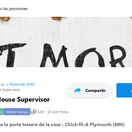
s las posiciones
ras
Plymouth (MN)
e Supervisor
Compartir
House Supervisor
$18 - 20 por hora
o
Medio tiempo
e la parte trasera de la casa - Chick-fil-A Plymouth (MN)