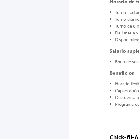
Horario de t
Turno noctu
Turno diurn
Turno de 8 
De lunes a v
Disponibilid
Salario sup
Bono de seg
Beneficios
Horario flexi
Capacitació
Descuento p
Programa de
Chick-fil-