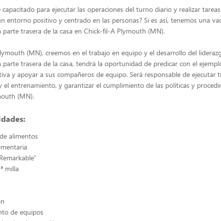
capacitado para ejecutar las operaciones del turno diario y realizar tareas
n entorno positivo y centrado en las personas? Si es así, tenemos una va
a parte trasera de la casa en Chick-fil-A Plymouth (MN).
Plymouth (MN), creemos en el trabajo en equipo y el desarrollo del lidera
a parte trasera de la casa, tendrá la oportunidad de predicar con el ejemp
iva y apoyar a sus compañeros de equipo. Será responsable de ejecutar tu
 y el entrenamiento, y garantizar el cumplimiento de las políticas y proced
mouth (MN).
idades:
de alimentos
imentaria
 Remarkable"
ª milla
ón
to de equipos