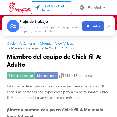
Trabajos cerca
Español
de mí
Flujo de trabajo
×
Abierto
Solicite 10 veces más rápido en la aplicación.
Un perfil, trabajos ilimitados
Chick-fil-A Carreras
Mountain View Village
Miembro del equipo de Chick-fil-A: Adulto
Miembro del equipo de Chick-fil-A:
Adulto
$13 - 18 por hora
Tiempo completo
Medio tiempo
Esta oferta de empleo en la ubicación requiere que tengas 18
años. Las personas con experiencia previa en restaurantes Chick-
fil-A pueden optar a un salario inicial más alto.
¡Únete a nuestro equipo en Chick-fil-A Mountain
View Village!