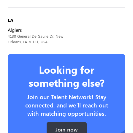
LA
Algiers
4130 General De Gaulle Dr, New
Orleans, LA 70131, USA
Looking for
something else?
Join our Talent Network! Stay
connected, and we’ll reach out
with matching opportunities.
Join now