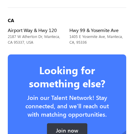
CA
Airport Way & Hwy 120
Hwy 99 & Yosemite Ave
2187 W Atherton Dr, Manteca,
1405 E Yosemite Ave, Manteca,
CA 95337, USA
CA, 95336
Looking for
something else?
Join our Talent Network! Stay
connected, and we’ll reach out
with matching opportunities.
Join now