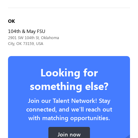
OK
104th & May FSU
2901 SW 104th St, Oklahoma
City, OK 73159, USA
Looking for
something else?
Join our Talent Network! Stay
connected, and we’ll reach out
with matching opportunities.
Join now