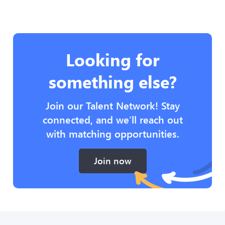
Looking for
something else?
Join our Talent Network! Stay
connected, and we’ll reach out
with matching opportunities.
Join now