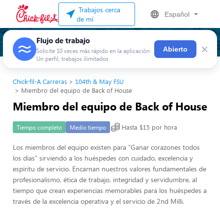
Trabajos cerca
Español
de mí
Flujo de trabajo
×
Abierto
Solicite 10 veces más rápido en la aplicación.
Un perfil, trabajos ilimitados
Chick-fil-A Carreras
104th & May FSU
Miembro del equipo de Back of House
Miembro del equipo de Back of House
Hasta $15 por hora
Tiempo completo
Medio tiempo
Los miembros del equipo existen para "Ganar corazones todos
los días" sirviendo a los huéspedes con cuidado, excelencia y
espíritu de servicio. Encarnan nuestros valores fundamentales de
profesionalismo, ética de trabajo, integridad y servidumbre, al
tiempo que crean experiencias memorables para los huéspedes a
través de la excelencia operativa y el servicio de 2nd Milli.