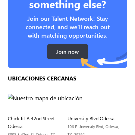
something else?
Join our Talent Network! Stay
connected, and we’ll reach out
with matching opportunities.
Join now
UBICACIONES CERCANAS
Chick-fil-A 42nd Street
University Blvd Odessa
Odessa
106 E University Blvd, Odessa,
3805 E 42nd St, Odessa, TX
TX, 79762