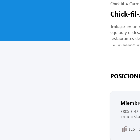
Chick-fil-A Carre
Chick-fil
Trabajar en un 
equipo y el des
restaurantes de
franquiciados q
POSICIONE
Miembro 
3805 E 42n
En la Univ
$15 - 