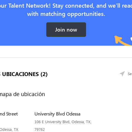
our Talent Network! Stay connected, and we’ll rea
with matching opportunities.
Join now
 UBICACIONES (2)
Se
nd Street
University Blvd Odessa
106 E University Blvd, Odessa, TX,
 Odessa, TX
79762