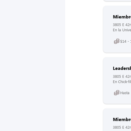
Miembro
3805 E 42n
En la Univ
$14 - 
Leaders
3805 E 42n
En Chick-f
Hasta
Miembro 
3805 E 42n