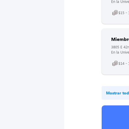
En la Univ
$15 - 
Miembro
3805 E 42n
En la Univ
$14 - 
Mostrar tod