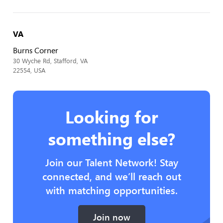
VA
Burns Corner
30 Wyche Rd, Stafford, VA
22554, USA
Looking for
something else?
Join our Talent Network! Stay
connected, and we’ll reach out
with matching opportunities.
Join now