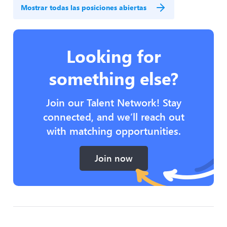
Mostrar todas las posiciones abiertas
Looking for
something else?
Join our Talent Network! Stay
connected, and we’ll reach out
with matching opportunities.
Join now